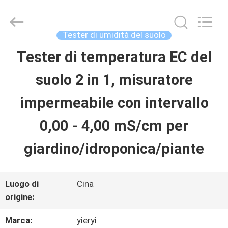
SHEN
ZHEN
YIERYI
Technology
Tester di umidità del suolo
Co.,
Ltd.
Tester di temperatura EC del
CASA
All
Rights
suolo 2 in 1, misuratore
Reserved.
PRODOTTI
impermeabile con intervallo
0,00 - 4,00 mS/cm per
CHI
giardino/idroponica/piante
SIAMO
Luogo di
Cina
FATORY
origine:
TOUR
Marca:
yieryi