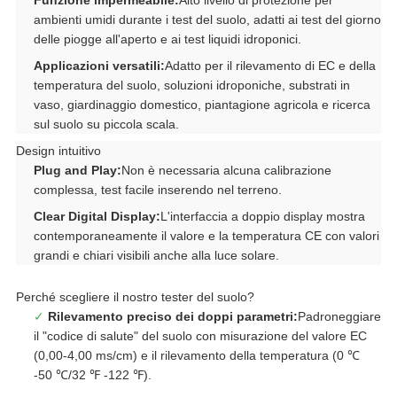
Funzione impermeabile:
Alto livello di protezione per
ambienti umidi durante i test del suolo, adatti ai test del giorno
delle piogge all'aperto e ai test liquidi idroponici.
Applicazioni versatili:
Adatto per il rilevamento di EC e della
temperatura del suolo, soluzioni idroponiche, substrati in
vaso, giardinaggio domestico, piantagione agricola e ricerca
sul suolo su piccola scala.
Design intuitivo
Plug and Play:
Non è necessaria alcuna calibrazione
complessa, test facile inserendo nel terreno.
Clear Digital Display:
L'interfaccia a doppio display mostra
contemporaneamente il valore e la temperatura CE con valori
grandi e chiari visibili anche alla luce solare.
Perché scegliere il nostro tester del suolo?
✓
Rilevamento preciso dei doppi parametri:
Padroneggiare
il "codice di salute" del suolo con misurazione del valore EC
(0,00-4,00 ms/cm) e il rilevamento della temperatura (0 ℃
-50 ℃/32 ℉ -122 ℉).