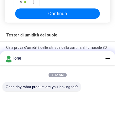
4,00 mS/cm per
giardino/idroponica/piante
Continua
Tester di umidità del suolo
CE a prova d'umidità delle strisce della cartina al tornasole 80
di alta precisione pH approvato
jone
ZigBee 3 in 1 sensore di terreno intelligente per il rilevatore di
luce di temperatura e umidità con controllo Tuya APP
7:12 AM
HZX200 Misuratore di umidità online Paddy in linea per test
Good day, what product are you looking for?
MD-2G digitale per polvere di legno, mais conveniente
Categorie popolari
Tutti