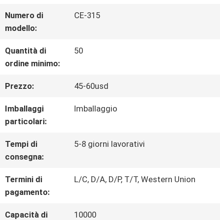
Numero di
CE-315
CONTROLLO
modello:
DI
Quantità di
50
ordine minimo:
QUALITÀ
Prezzo:
45-60usd
CONTATTACI
Imballaggi
Imballaggio
particolari:
NOTIZIE
Tempi di
5-8 giorni lavorativi
consegna:
TUTTI
Termini di
L/C, D/A, D/P, T/T, Western Union
pagamento:
I
Capacità di
10000