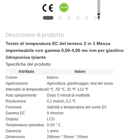
Descrizione di prodotto
Tester di temperatura EC del terreno 2 in 1 Messa
impermeabile con gamma 0,00-4,00 ms /cm per giardino
/idroponica /piante
Specifiche del prodotto
Attributo
Valore
Colore
bianco
Applicazione
Agricoltura, giardinaggio, test del suolo
Intervallo di temperatura
0 ℃ -50 ℃, 32 ℉ -122 ℉
Auto spegnimento
Dopo 5 minuti di inattività
Risoluzione
0,1 ms/cm, 0,2 ℃
Funzione
Salinità e temperatura del suolo EC
Gamma EC
0-4ms/cm
Display
LCD
Temperatura operativa
0-50 ° C.
Garanzia
1 anno
Dimensioni
290mm * 35mm * 35mm