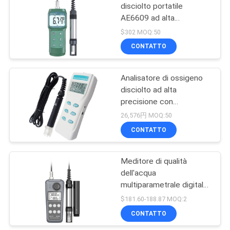
disciolto portatile
AE6609 ad alta
26
precisione con sonda da
$302 MOQ:50
3,5 m e ATC per
metro di tds
CONTATTO
acquacoltura e acque
dell'acqua
reflue
Analisatore di ossigeno
disciolto ad alta
precisione con
registrazione dei dati per
26,576円 MOQ:50
la verifica della qualità
CONTATTO
41
delle acque delle aziende
ittiche
Igrometro tenuto in
Meditore di qualità
dell'acqua
mano
multiparametrale digitale
AE86061 6 in 1 con
$181.60-188.87 MOQ:2
compensazione
CONTATTO
automatica della