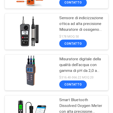
display LCD per acquari e
DI
CONTATTO
idroponica
QUALITÀ
Sensore di indicizzazione
68
ottica ad alta precisione
CONTATTACI
Misuratore di ossigeno
metro di qualità
disciolto con sonda
$178 MOQ:50
dell'acqua
esterna e misuratore
NOTIZIE
CONTATTO
portatile di qualità
dell'acqua compatto
TUTTI
Misuratore digitale della
qualità dell'acqua con
I
gamma di pH da 2,0 a
83
CASI
12,0 +/-0,1 PH
$316.40-366.22 MOQ:20
Precisione e gamma di
CONTATTO
temperatura da 0 a 60,0
PHmetro di Digital
MAPPA
C
Smart Bluetooth
DEL
Dissolved Oxygen Meter
SITO
con alta precisione