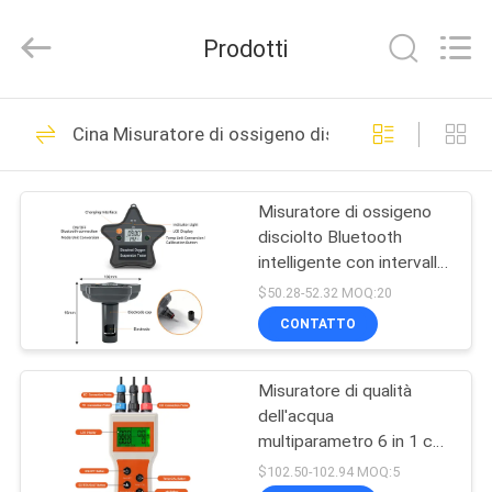
ZHEN
YIERYI
Technology
Prodotti
Co.,
Ltd.
All
Rights
CASA
Reserved.
92
Cina Misuratore di ossigeno dissolto Digital
PHmetro di
PRODOTTI
Bluetooth
Misuratore di ossigeno
disciolto Bluetooth
CHI
intelligente con intervallo
SIAMO
0~20 mg/L e ricarica
$50.28-52.32 MOQ:20
magnetica per
CONTATTO
acquacoltura e laboratori
42
FATORY
Metro di fertilità del
Misuratore di qualità
TOUR
dell'acqua
suolo
multiparametro 6 in 1 con
CONTROLLO
precisione di 0,1 pH e
$102.50-102.94 MOQ:5