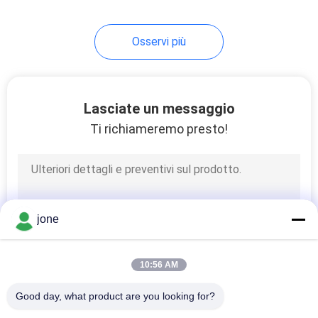
temperatura e risoluzione
di 0,1 mg/L per
14
allevamenti di gamberetti
Osservi più
Misuratore di
ossigeno dissolto
Digital
Lasciate un messaggio
Ti richiameremo presto!
14
metro digitale di
jone
ORP
10:56 AM
Good day, what product are you looking for?