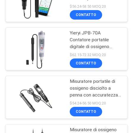
0.1mg/L e sonda
$56.24-58.50 MOQ:20
staccabile per
PRIVACY
CONTATTO
l'idroponica e il
84
POLICY
trattamento dell'acqua
Tester di umidità del
Yieryi JPB-70A
Contatore portatile
suolo
digitale di ossigeno
sciolto con gamma di
$62.15-72.32 MOQ:20
prova 0-20mg/L e
CONTATTO
compensazione
automatica della
temperatura
Misuratore portatile di
109
ossigeno disciolto a
rifrattometro tenuto
penna con accuratezza
di 0,1 mg/L e ATC per
$54.24-56.50 MOQ:20
in mano
acquari e itticoltura
CONTATTO
Misuratore di ossigeno