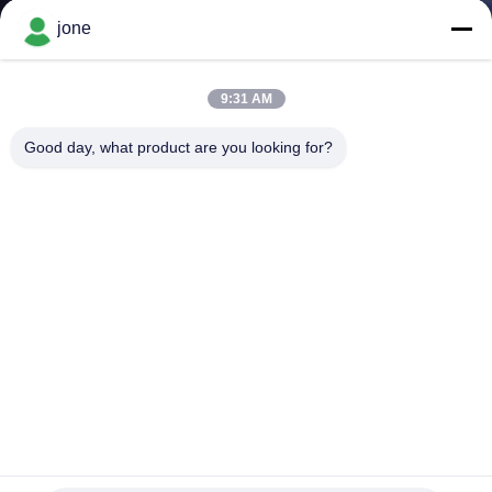
DI
jone
QUALITÀ
9:31 AM
CONTATTACI
Good day, what product are you looking for?
NOTIZIE
TUTTI
I
CASI
SITEMAP
WJL-6000 Freon Refrigerant Sniffer con allarme acustico
PRIVACY