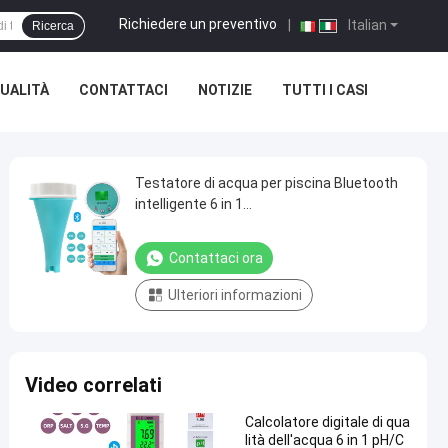
Richiedere un preventivo
|
Italian
Ricerca
UALITÀ
CONTATTACI
NOTIZIE
TUTTI I CASI
Testatore di acqua per piscina Bluetooth
intelligente 6 in 1
PH/EC/TDS/ORP/CL/Temp Meter per le vie
acquatiche in piscina
Contattaci ora
Ulteriori informazioni
Video correlati
Calcolatore digitale di qua
lità dell'acqua 6 in 1 pH/C