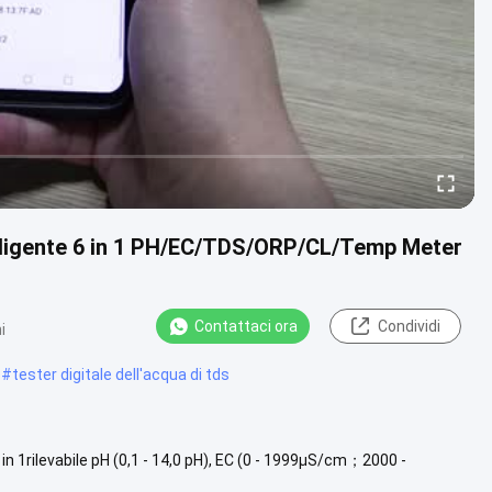
elligente 6 in 1 PH/EC/TDS/ORP/CL/Temp Meter
Contattaci ora
Condividi
i
#
tester digitale dell'acqua di tds
 in 1rilevabile pH (0,1 - 14,0 pH), EC (0 - 1999μS/cm；2000 -
99 mV), ....
Guarda di più