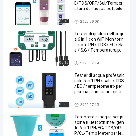
E/TDS/ORP/Sal/Temper
atura dell'acqua potabile
metro di qualità dell'acqua
00:49
2025-09-08
Tester di qualità dell'acqu
a 6 in 1 con WiFi Monitor r
emoto PH / TDS / EC / Sal
e / S.G / Temperatura per
acquario, piscina, laborat
orio
metro di qualità dell'acqua
00:10
2025-07-14
Tester di acqua professio
nale 5 in 1 PH / sale / TDS
/ EC / temperometro per
piscina di acquario casa
metro di qualità dell'acqua
00:53
2025-07-15
Testatore di acqua per pi
scina Bluetooth intelligen
te 6 in 1 PH/EC/TDS/OR
P/CL/Temp Meter per le v