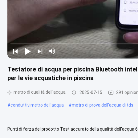
Testatore di acqua per piscina Bluetooth int
per le vie acquatiche in piscina
metro di qualità dell'acqua
2025-07-15
291 opinion
#
conduttivimetro dell'acqua
#
metro di prova dell'acqua di tds
Punti di forza del prodotto Test accurato della qualità dell'acqua 6
10000μS/cm), TDS (0 - 999 ppm；1000 - 9999 ppm), ORP (- 999~+ 9