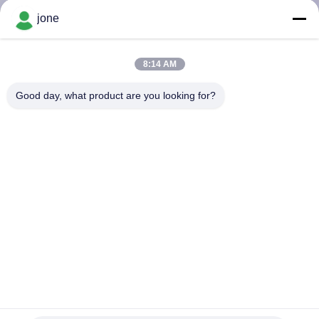
DI
jone
QUALITÀ
8:14 AM
CONTATTACI
Good day, what product are you looking for?
NOTIZIE
TUTTI
I
CASI
MAPPA
DEL
YIERYI YG-9909 Tester digitale 5 in 1 per la qualità
dell'acqua Tester di pH ad alta precisione per giardini agricoli
SITO