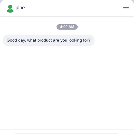
DI
jone
QUALITÀ
4:00 AM
CONTATTACI
Good day, what product are you looking for?
NOTIZIE
TUTTI
I
CASI
MAPPA
DEL
Coppa di idrogeno di grande capacità per uso domestico in
ufficio o in palestra
SITO